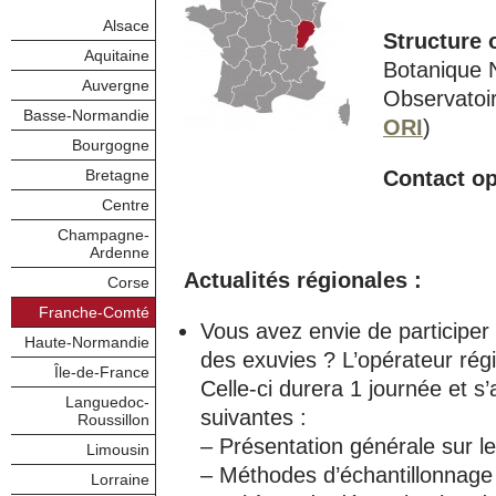
Alsace
Structure 
Aquitaine
Botanique 
Auvergne
Observatoir
Basse-Normandie
ORI
)
Bourgogne
Bretagne
Contact op
Centre
Champagne-
Ardenne
Actualités régionales :
Corse
Franche-Comté
Vous avez envie de participer
Haute-Normandie
des exuvies ? L’opérateur rég
Île-de-France
Celle-ci durera 1 journée et s
Languedoc-
suivantes :
Roussillon
– Présentation générale sur 
Limousin
– Méthodes d’échantillonnage
Lorraine