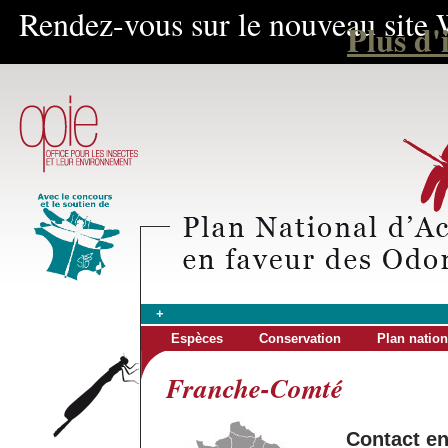
Rendez-vous sur le nouveau site 
Plus d'
+
Espèces
Conservation
Plan nation
Franche-Comté
Contact e