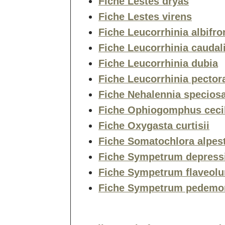
Fiche Lestes dryas
Fiche Lestes virens
Fiche Leucorrhinia albifro
Fiche Leucorrhinia caudal
Fiche Leucorrhinia dubia
Fiche Leucorrhinia pectora
Fiche Nehalennia specios
Fiche Ophiogomphus cecil
Fiche Oxygasta curtisii
Fiche Somatochlora alpest
Fiche Sympetrum depress
Fiche Sympetrum flaveol
Fiche Sympetrum pedem