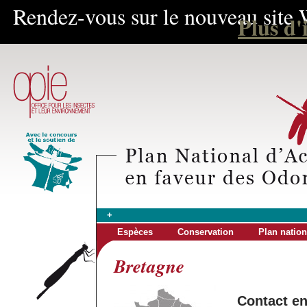
Rendez-vous sur le nouveau site 
Plus d'
+
Espèces
Conservation
Plan nation
Bretagne
Contact e