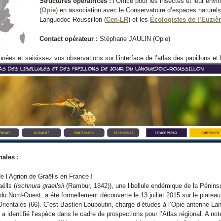
Structures opératrices :
l’Office pour les insectes et leur env
(
Opie
) en association avec le Conservatoire d’espaces naturel
Languedoc-Roussillon (
Cen-LR
) et les
Écologistes de l’Euziè
Contact opérateur :
Stéphane JAULIN (Opie)
nées et saisissez vos observations sur l’interface de l’atlas des papillons et l
nales :
e l’Agrion de Graëlls en France !
ëlls (
Ischnura graellsii
(Rambur, 1842)), une libellule endémique de la Péninsu
e du Nord-Ouest, a été formellement découverte le 13 juillet 2015 sur le plate
rientales (66). C’est Bastien Louboutin, chargé d’études à l’Opie antenne La
 a identifié l’espèce dans le cadre de prospections pour l’Atlas régional. A no