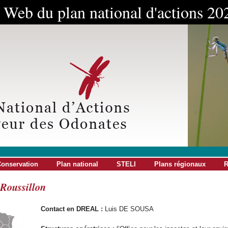
e Web du plan national d'actions 2
onservation
Plan national
STELI
Plans régionaux
R
Roussillon
Contact en DREAL :
Luis DE SOUSA