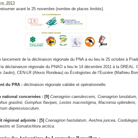
ire_2013
 retourner avant le 25 novembre (nombre de places limités).
e lancement de la déclinaison régionale du PNA a eu lieu le 25 octobre à Prad
e la déclainaison régionale du PNAO a lieu le 14 décembre 2011 à la DREAL. 
e Jaulin), CEN-LR (Alexis Rondeau) ou Écologistes de l’Euzière (Mathieu Bo
ent du PRA :
déclinaison régionale validée et opérationnelle.
 national concernées : [9]
Coenagrion caerulescens, Coenagrion lunulatum,
hus graslinii, Gomphus flavipes, Lestes macrostigma, Macromia splendens,
rum depressiusculum
.
t régional adjointe : [5]
Coenagrion hastulatum
,
Aeshna juncea
,
Cordulegast
estris
et
Somatochlora arctica
.
uvies des Anisoptères du Languedoc-Roussillon :