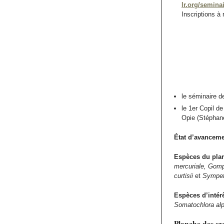
lr.org/semina
Inscriptions à
le séminaire d
le 1er Copil d
Opie (Stéphan
État d’avancem
Espèces du plan
mercuriale, Gomp
curtisii
et
Sympet
Espèces d’intérê
Somatochlora alp
Planche des ex