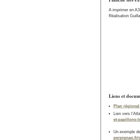
A imprimer en A3 p
Réalisation Guil
Liens et docum
Plan régional
Lien vers l’At
et-papillons-l
Un exemple de 
perpignan.fr