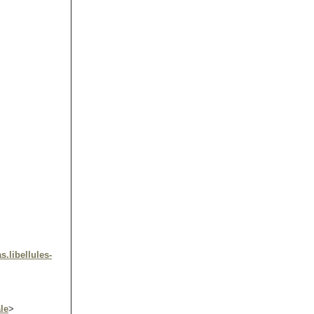
as.libellules-
le
>