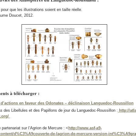
our que les illustrations soient en taille réelle.
laume Doucet, 2012.
ents à télécharger :
 d’actions en faveur des Odonates – déclinaison Languedoc-Roussillon
las des Libellules et des Papillons de jour du Languedoc-Roussillon :
http://atl
r.org/
partenariat sur l’Agrion de Mercure : <
http://www.asf-a9-
/content/d%C3%A9couverte-de-lagrion-de-mercure-version-int%C3%A9gra