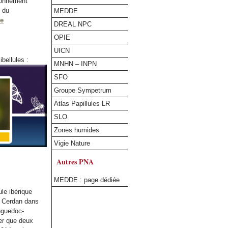
ironnement
s du
MEDDE
re
DREAL NPC
OPIE
UICN
ibellules :
MNHN – INPN
SFO
Groupe Sympetrum
Atlas Papillules LR
SLO
Zones humides
Vigie Nature
Autres PNA
MEDDE : page dédiée
le ibérique
au Cerdan dans
nguedoc-
ter que deux