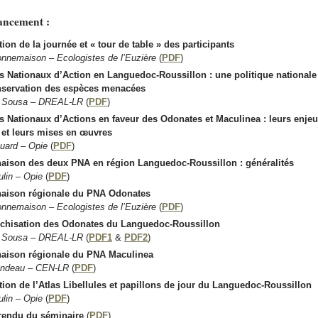
ancement :
ion de la journée et « tour de table » des participants
onnemaison – Ecologistes de l’Euzière
(
PDF
)
s Nationaux d’Action en Languedoc-Roussillon :
une politique nationale
nservation des espèces menacées
e Sousa – DREAL-LR
(
PDF
)
s Nationaux d’Actions en faveur des Odonates et Maculinea :
leurs enjeu
s et leurs mises en œuvres
ouard – Opie
(
PDF
)
naison des deux PNA en région Languedoc-Roussillon :
généralités
ulin – Opie
(
PDF
)
naison régionale du PNA Odonates
onnemaison – Ecologistes de l’Euzière
(
PDF
)
rchisation des Odonates du Languedoc-Roussillon
e Sousa – DREAL-LR
(
PDF1
&
PDF2
)
naison régionale du PNA Maculinea
ondeau – CEN-LR
(
PDF
)
tion de l’Atlas Libellules et papillons de jour du Languedoc-Roussillon
ulin – Opie
(
PDF
)
rendu du séminaire
(
PDF
)