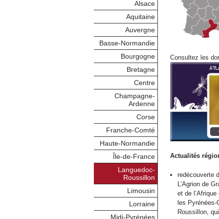
Alsace
Aquitaine
Auvergne
Basse-Normandie
Bourgogne
Consultez les don
Bretagne
Centre
Champagne-
Ardenne
Corse
Franche-Comté
Haute-Normandie
Actualités régio
Île-de-France
Languedoc-
redécouverte d
Roussillon
L’Agrion de Gra
Limousin
et de l’Afriqu
les Pyrénées-O
Lorraine
Roussillon, qui
Midi-Pyrénées