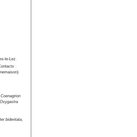
es-le-Lez.
Contacts :
nnemaison).
 Coenagrion
 Oxygastra
er bidentata
,