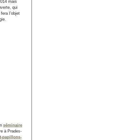
2014 mais
verte, qui
fera l’objet
gie.
un
séminaire
re à Prades-
et-papillons-