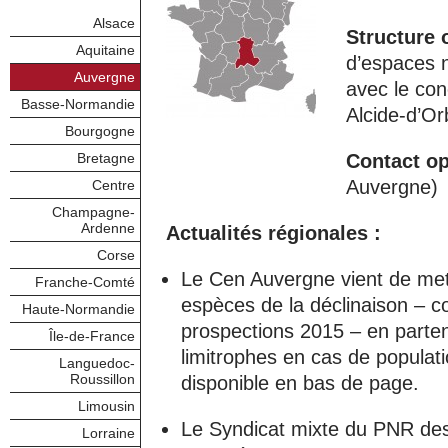
Alsace
Structure 
Aquitaine
d’espaces n
Auvergne
avec le con
Basse-Normandie
Alcide-d’Or
Bourgogne
Bretagne
Contact op
Auvergne)
Centre
Champagne-
Ardenne
Actualités régionales :
Corse
Le Cen Auvergne vient de mettr
Franche-Comté
espèces de la déclinaison – 
Haute-Normandie
prospections 2015 – en parten
Île-de-France
limitrophes en cas de populat
Languedoc-
Roussillon
disponible en bas de page.
Limousin
Le Syndicat mixte du PNR de
Lorraine