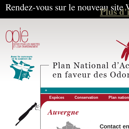
Rendez-vous sur le nouveau site 
Plus d'
+
Espèces
Conservation
Plan nation
Auvergne
Contact e