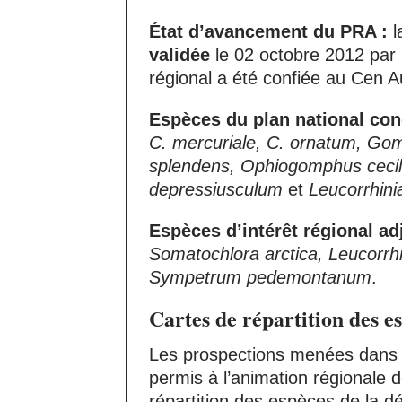
État d’avancement du PRA :
l
validée
le 02 octobre 2012 par
régional a été confiée au Cen 
Espèces du plan national con
C. mercuriale, C. ornatum, Gomp
splendens, Ophiogomphus cecili
depressiusculum
et
Leucorrhinia
Espèces d’intérêt régional adj
Somatochlora arctica, Leucorrhi
Sympetrum pedemontanum
.
Cartes de répartition des es
Les prospections menées dans l
permis à l’animation régionale 
répartition des espèces de la d