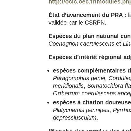
http://ocic.oec.fr/modules.
État d’avancement du PRA :
l
validée par le CSRPN.
Espèces du plan national con
Coenagrion caerulescens
et
Lin
Espèces d’intérêt régional adj
espèces complémentaires d
Paragomphus genei
,
Cordulega
meridionalis
,
Somatochlora fl
Orthetrum coerulescens ance
espèces à citation douteuse
Platycnemis pennipes
,
Pyrrh
depressiusculum
.
Planche des exuvies des Ani