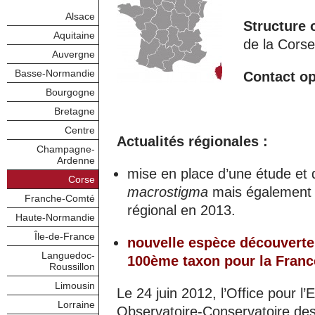
Alsace
Structure 
Aquitaine
de la Corse
Auvergne
Basse-Normandie
Contact op
Bourgogne
Bretagne
Centre
Actualités régionales :
Champagne-
Ardenne
mise en place d’une étude et 
Corse
macrostigma
mais également s
Franche-Comté
régional en 2013.
Haute-Normandie
Île-de-France
nouvelle espèce découverte
Languedoc-
100ème taxon pour la France
Roussillon
Limousin
Le 24 juin 2012, l’Office pour l
Lorraine
Observatoire-Conservatoire de