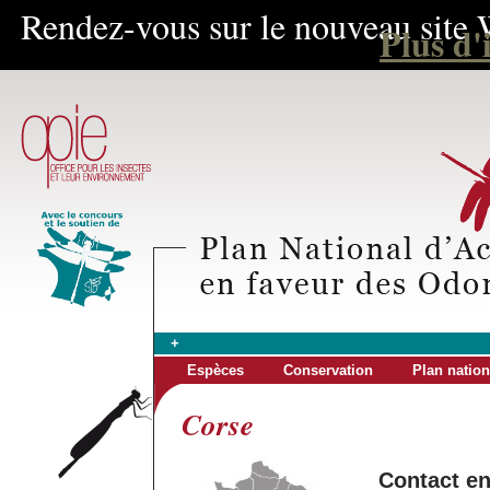
Rendez-vous sur le nouveau site 
Plus d'
+
Espèces
Conservation
Plan nation
Corse
Contact e