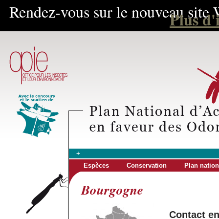
Rendez-vous sur le nouveau site 
Plus d'
+
Espèces
Conservation
Plan nation
Bourgogne
Contact e