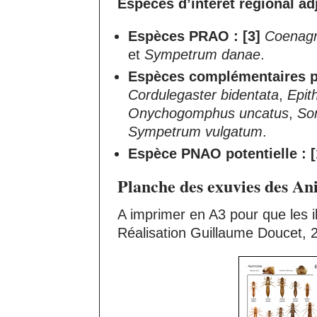
Espèces d’intérêt régional adj
Espèces PRAO : [3]
Coenagr
et
Sympetrum danae
.
Espèces complémentaires pot
Cordulegaster bidentata
,
Epit
Onychogomphus uncatus
,
So
Sympetrum vulgatum
.
Espèce PNAO potentielle : [
Planche des exuvies des An
A imprimer en A3 pour que les ill
Réalisation Guillaume Doucet, 