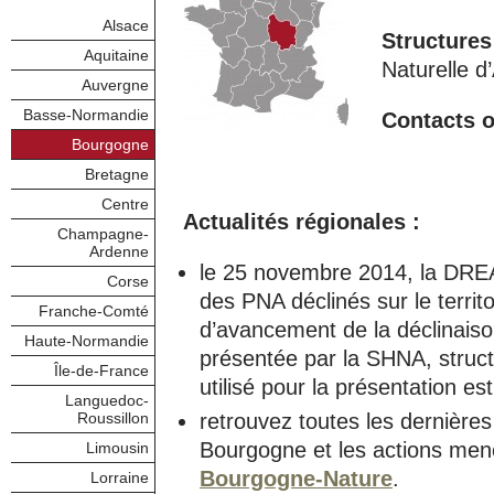
Alsace
Structures
Aquitaine
Naturelle d
Auvergne
Basse-Normandie
Contacts o
Bourgogne
Bretagne
Centre
Actualités régionales :
Champagne-
Ardenne
le 25 novembre 2014, la DRE
Corse
des PNA déclinés sur le territo
Franche-Comté
d’avancement de la déclinai
Haute-Normandie
présentée par la SHNA, struc
Île-de-France
utilisé pour la présentation e
Languedoc-
Roussillon
retrouvez toutes les dernières
Bourgogne et les actions mené
Limousin
Bourgogne-Nature
.
Lorraine