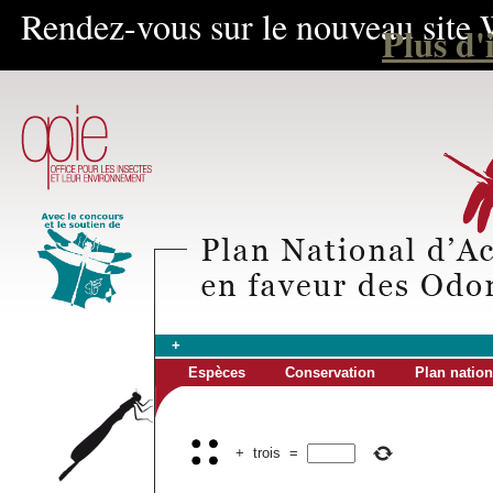
Rendez-vous sur le nouveau site 
Plus d'
+
Espèces
Conservation
Plan nation
+
trois
=