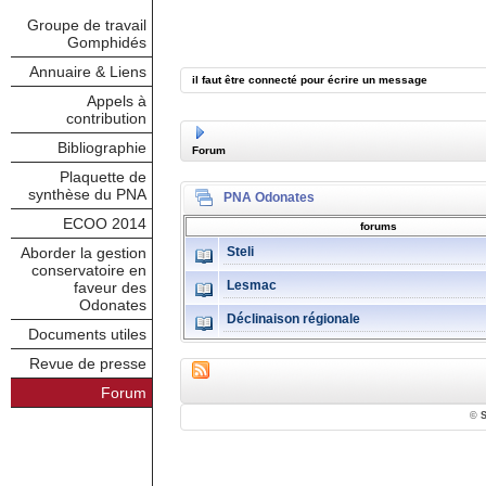
Groupe de travail
Gomphidés
Annuaire & Liens
il faut être connecté pour écrire un message
Appels à
contribution
Bibliographie
Forum
Plaquette de
synthèse du PNA
PNA Odonates
ECOO 2014
forums
Aborder la gestion
Steli
conservatoire en
faveur des
Lesmac
Odonates
Déclinaison régionale
Documents utiles
Revue de presse
Forum
©
S