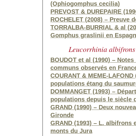
(Ophiogomphus cecilia)
PREVOST & DUREPAIRE (1996)
ROCHELET (2008) – Preuve de
TORRALBA-BURRIAL & al (2012
Gomphus graslinii en Espag
Leucorrhinia albifrons
BOUDOT et al (1990) – Notes
communs observés en Franc
COURANT & MEME-LAFOND (201
populations étang du saumur
DOMMANGET (1993) – Départem
populations depuis le siècle 
GRAND (1990) – Deux nouveau
Gironde
GRAND (1993) – L. albifrons e
monts du Jura