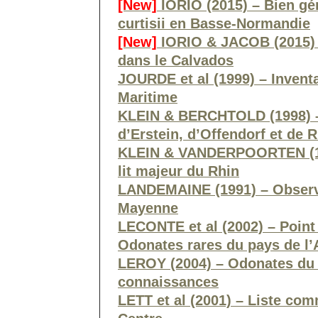
[New]
IORIO (2015) – Bien gér
curtisii en Basse-Normandie
[New]
IORIO & JACOB (2015) –
dans le Calvados
JOURDE et al (1999) – Invent
Maritime
KLEIN & BERCHTOLD (1998) –
d’Erstein, d’Offendorf et de 
KLEIN & VANDERPOORTEN (199
lit majeur du Rhin
LANDEMAINE (1991) – Observa
Mayenne
LECONTE et al (2002) – Point
Odonates rares du pays de l
LEROY (2004) – Odonates du 
connaissances
LETT et al (2001) – Liste co