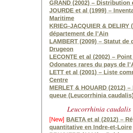
GRAND (2002) – Distribution
JOURDE et al (1999) – Invent
Maritime
KRIEG-JACQUIER & DELIRY (2
département de l’Ain
LAMBERT (2009) – Statut de d
Drugeon
LECONTE et al (2002) – Point
Odonates rares du pays de l
LETT et al (2001) – Liste co
Centre
MERLET & HOUARD (2012) – F
queue (Leucorrhinia caudalis
Leucorrhinia caudalis
[New]
BAETA et al (2012) – Ré
quantitative en Indre-et-Loire