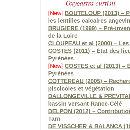
Oxygastra curtisii
[New]
BOUTELOUP (2013) – Pop
les lentilles calcaires angevi
BRUGIERE (1999) – Pré-inven
de la Loire
CLOUPEAU et al (2000) – Les
COSTES (2011) – État des lie
Pyrénées
[New]
COSTES et al (2013) – 
Pyrénées
COTTEREAU (2005) – Recherch
piscicoles et végétation
DALLONGEVILLE & PREVITALI 
bassin versant Rance-Célé
DELPON (2012) – Contribution
Tarn
DE VISSCHER & BALANCA (19