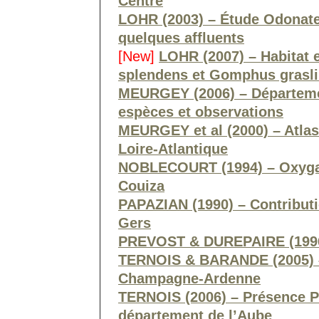
Centre
LOHR (2003) – Étude Odonates 
quelques affluents
[New]
LOHR (2007) – Habitat 
splendens et Gomphus graslin
MEURGEY (2006) – Départemen
espèces et observations
MEURGEY et al (2000) – Atlas
Loire-Atlantique
NOBLECOURT (1994) – Oxygastr
Couiza
PAPAZIAN (1990) – Contributi
Gers
PREVOST & DUREPAIRE (1996)
TERNOIS & BARANDE (2005) –
Champagne-Ardenne
TERNOIS (2006) – Présence PN
département de l’Aube