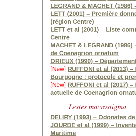
LEGRAND & MACHET (1986) – Él
LETT (2001) – Première donn
(région Centre)
LETT et al (2001) – Liste co
Centre
MACHET & LEGRAND (1986) – 
de Coenagrion ornatum
ORIEUX (1990) – Départemen
[New]
RUFFONI et al (2013) –
Bourgogne : protocole et pre
[New]
RUFFONI et al (2017) – E
actuelle de Coenagrion orna
Lestes macrostigma
DELIRY (1993) – Odonates de
JOURDE et al (1999) – Invent
Maritime