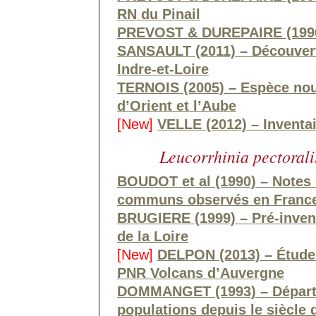
RN du Pinail
PREVOST & DUREPAIRE (1996)
SANSAULT (2011) – Découvert
Indre-et-Loire
TERNOIS (2005) – Espèce nouv
d’Orient et l’Aube
[New]
VELLE (2012) – Inventa
Leucorrhinia pectorali
BOUDOT et al (1990) – Notes
communs observés en Franc
BRUGIERE (1999) – Pré-inven
de la Loire
[New]
DELPON (2013) – Étude d
PNR Volcans d’Auvergne
DOMMANGET (1993) – Départem
populations depuis le siècle 