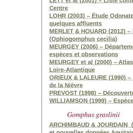
LETT et al (2001) – Liste co
Centre
LOHR (2003) – Étude Odonates 
quelques affluents
MERLET & HOUARD (2012) – 
(Ophiogomphus cecilia)
MEURGEY (2006) – Départemen
espèces et observations
MEURGEY et al (2000) – Atlas
Loire-Atlantique
ORIEUX & LALEURE (1990) –
de la Nièvre
PREVOST (1998) – Découverte
WILLIAMSON (1999) – Espèce 
Gomphus graslinii
ARCHIMBAUD & JOURDAIN (20
et nouvelles données Aquitai