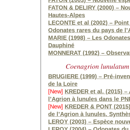
FATON (2003) – Nouvelle esp
FATON & DELIRY (2000) – Nou
Hautes-Alpes
LECONTE et al (2002) – Point
Odonates rares du pays de l
MARIE (1998) – Les Odonates
Dauphiné
MONNERAT (1992) – Observat
Coenagrion lunulatum
BRUGIERE (1999) – Pré-inven
de la Loire
[New]
KREDER et al. (2015) –
l’Agrion à lunules dans le P
[New]
KREDER & PONT (2015) 
de l’Agrion à lunules. Synthè
LEROY (2003) – Espèce nouve
LEROY (2004) – Odonates du 