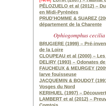
PÉLOZUELO et al (2012) – D
en Midi-Pyrénées
PRUD’HOMME & SUAREZ (2007)
département de la Charente
Ophiogomphus cecilia
BRUGIERE (1999) – Pré-inven
de la Loire
CLOUPEAU et al (2000) – Les
DELIRY (1993) – Odonates de
FAUCHEUX & MEURGEY (2009) 
larve fouisseuse
JACQUEMIN & BOUDOT (1991)
Vosges du Nord
KERIHUEL (1997) – Découvert
LAMBERT et al (2012) – Preuv
Comtois