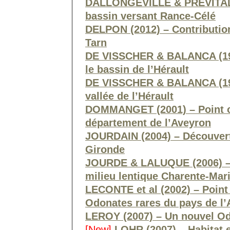
DALLONGEVILLE & PREVITALI 
bassin versant Rance-Célé
DELPON (2012) – Contribution
Tarn
DE VISSCHER & BALANCA (199
le bassin de l’Hérault
DE VISSCHER & BALANCA (19
vallée de l’Hérault
DOMMANGET (2001) – Point 
département de l’Aveyron
JOURDAIN (2004) – Découver
Gironde
JOURDE & LALUQUE (2006) – C
milieu lentique Charente-Mar
LECONTE et al (2002) – Point
Odonates rares du pays de l
LEROY (2007) – Un nouvel O
[New]
LOHR (2007) – Habitat et