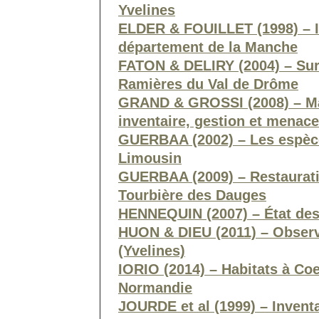
Yvelines
ELDER & FOUILLET (1998) – I
département de la Manche
FATON & DELIRY (2004) – Sur
Ramières du Val de Drôme
GRAND & GROSSI (2008) – Mar
inventaire, gestion et menac
GUERBAA (2002) – Les espèc
Limousin
GUERBAA (2009) – Restaurati
Tourbière des Dauges
HENNEQUIN (2007) – État de
HUON & DIEU (2011) – Observ
(Yvelines)
IORIO (2014) – Habitats à Co
Normandie
JOURDE et al (1999) – Invent