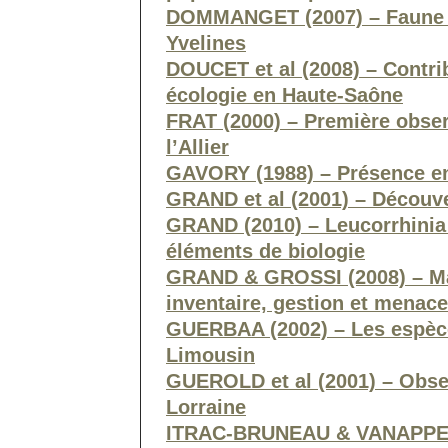
DOMMANGET (2007) – Faune 
Yvelines
DOUCET et al (2008) – Contrib
écologie en Haute-Saône
FRAT (2000) – Première obser
l’Allier
GAVORY (1988) – Présence en
GRAND et al (2001) – Découv
GRAND (2010) – Leucorrhinia
éléments de biologie
GRAND & GROSSI (2008) – Mar
inventaire, gestion et menac
GUERBAA (2002) – Les espèc
Limousin
GUEROLD et al (2001) – Obse
Lorraine
ITRAC-BRUNEAU & VANAPPEL