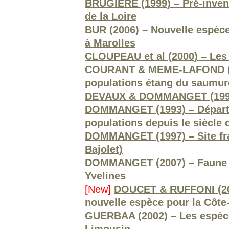
BRUGIERE (1999) – Pré-inven
de la Loire
BUR (2006) – Nouvelle espèce
à Marolles
CLOUPEAU et al (2000) – Les
COURANT & MEME-LAFOND (201
populations étang du saumur
DEVAUX & DOMMANGET (1996) 
DOMMANGET (1993) – Départem
populations depuis le siècle 
DOMMANGET (1997) – Site fra
Bajolet)
DOMMANGET (2007) – Faune 
Yvelines
[New]
DOUCET & RUFFONI (201
nouvelle espèce pour la Côte
GUERBAA (2002) – Les espèc