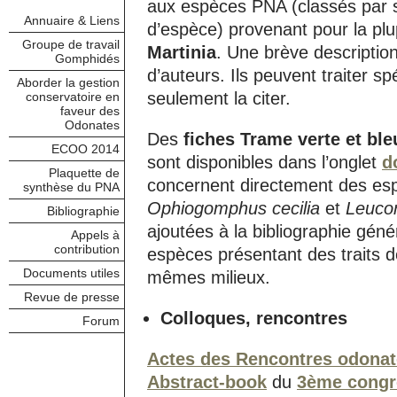
aux espèces PNA (classés par s
Annuaire & Liens
d’espèce) provenant pour la plu
Groupe de travail
Martinia
. Une brève descriptio
Gomphidés
d’auteurs. Ils peuvent traiter 
Aborder la gestion
seulement la citer.
conservatoire en
faveur des
Odonates
Des
fiches Trame verte et ble
ECOO 2014
sont disponibles dans l’onglet
d
Plaquette de
concernent directement des es
synthèse du PNA
Ophiogomphus cecilia
et
Leucor
Bibliographie
ajoutées à la bibliographie géné
Appels à
contribution
espèces présentant des traits de
Documents utiles
mêmes milieux.
Revue de presse
Colloques, rencontres
Forum
Actes des Rencontres odonat
Abstract-book
du
3ème congr