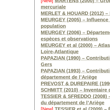
[New]
MARTENS (2000) – Grou
mercuriale
MERLET & HOUARD (2012) – F
MEURGEY (2005) – Influence f
population
MEURGEY (2006) – Départemen
espèces et observations
MEURGEY et al (2000) – Atlas
Loire-Atlantique
PAPAZIAN (1990) – Contributi
Gers
PAPAZIAN (1993) – Contributi
département de l’Ariège
PREVOST & DUREPAIRE (1996)
SCHMITT (2010) – Inventaire d
TESSIER & SFREDDO (2008) – 1
du département de l’Ariège
[New]
TESSIER et al (2009) –