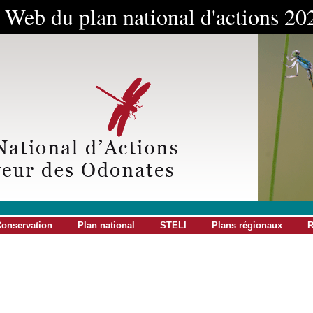
e Web du plan national d'actions 2
onservation
Plan national
STELI
Plans régionaux
R