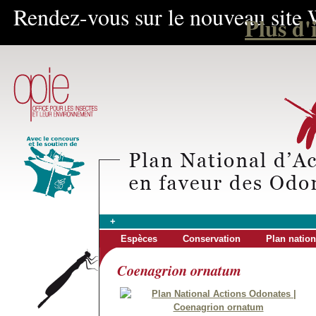
Rendez-vous sur le nouveau site 
Plus d'
+
Espèces
Conservation
Plan nation
Coenagrion ornatum