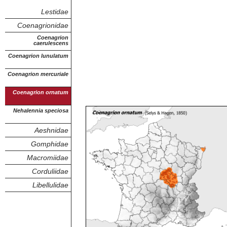
Lestidae
Coenagrionidae
Coenagrion
caerulescens
Coenagrion lunulatum
Coenagrion mercuriale
Coenagrion ornatum
Nehalennia speciosa
Aeshnidae
Gomphidae
Macromiidae
Corduliidae
Libellulidae