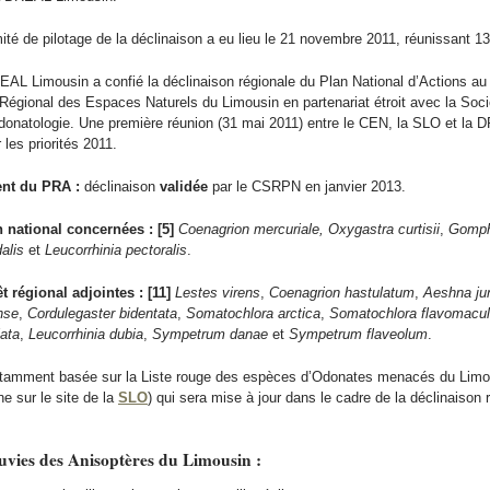
ité de pilotage de la déclinaison a eu lieu le 21 novembre 2011, réunissant 13
EAL Limousin a confié la déclinaison régionale du Plan National d’Actions au
Régional des Espaces Naturels du Limousin en partenariat étroit avec la Soci
onatologie. Une première réunion (31 mai 2011) entre le CEN, la SLO et la 
 les priorités 2011.
nt du PRA :
déclinaison
validée
par le CSRPN en janvier 2013.
 national concernées :
[5]
Coenagrion mercuriale, Oxygastra curtisii
,
Gomphu
alis
et
Leucorrhinia pectoralis
.
t régional adjointes : [11]
Lestes virens
,
Coenagrion hastulatum
,
Aeshna ju
nse
,
Cordulegaster bidentata
,
Somatochlora arctica
,
Somatochlora flavomacul
ata
,
Leucorrhinia dubia
,
Sympetrum danae
et
Sympetrum flaveolum
.
notamment basée sur la Liste rouge des espèces d’Odonates menacés du Limo
ne sur le site de la
SLO
) qui sera mise à jour dans le cadre de la déclinaison 
uvies des Anisoptères du Limousin :