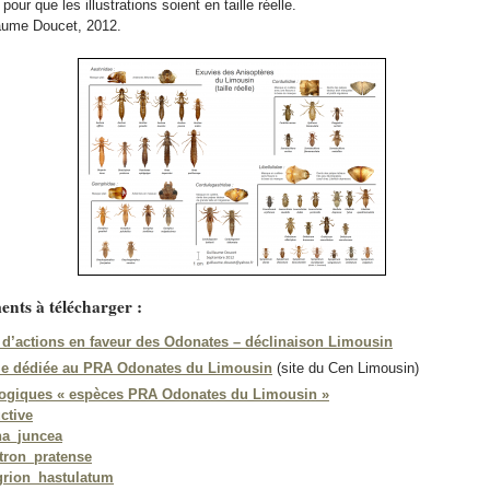
our que les illustrations soient en taille réelle.
laume Doucet, 2012.
ents à télécharger :
 d’actions en faveur des Odonates – déclinaison Limousin
le dédiée au PRA Odonates du Limousin
(site du Cen Limousin)
ogiques « espèces PRA Odonates du Limousin »
ctive
na_juncea
tron_pratense
rion_hastulatum