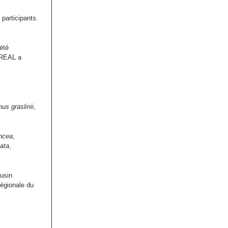
 participants.
été
DREAL a
s graslinii
,
ncea
,
ata
,
usin
régionale du