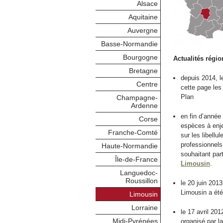
Alsace
Aquitaine
Auvergne
Basse-Normandie
Bourgogne
Actualités régio
Bretagne
depuis 2014, 
Centre
cette page les
Plan
Champagne-
Ardenne
en fin d’anné
Corse
espèces à enj
Franche-Comté
sur les libellu
professionnels
Haute-Normandie
souhaitant par
Île-de-France
Limousin
.
Languedoc-
Roussillon
le 20 juin 201
Limousin a ét
Limousin
Lorraine
le 17 avril 20
Midi-Pyrénées
organisé par 