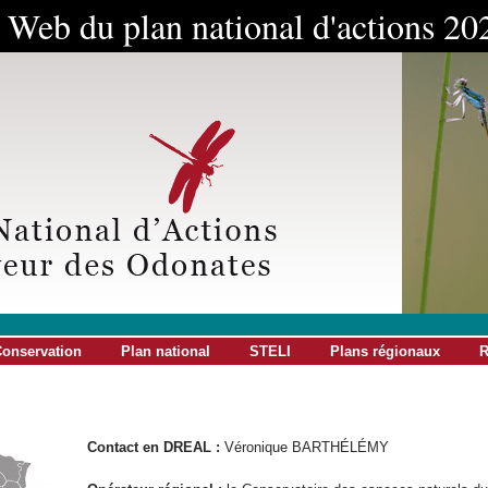
e Web du plan national d'actions 2
onservation
Plan national
STELI
Plans régionaux
R
Contact en DREAL :
Véronique BARTHÉLÉMY