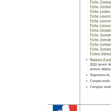
Fiche_Coenag
Fiche_Cordul
Fiche_Lestes
Fiche_Leucor
Fiche_Leucor
Fiche_Leucorr
Fiche_Oxygast
Fiche_Somato
Fiche_Somato
Fiche_Sympe
Fiche_Sympe
Fiches Odona
Rapport d’act
2016
(avant de
actions déploy
Diaporama du 
Compte-rendu 
Comptes rendus