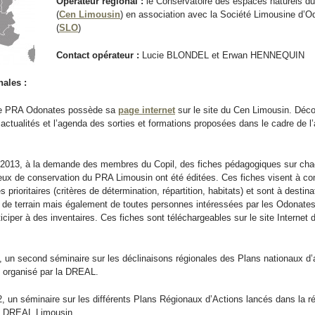
Opérateur régional :
le Conservatoire des espaces naturels d
(
Cen Limousin
) en association avec la Société Limousine d’O
(
SLO
)
Contact opérateur :
Lucie BLONDEL et Erwan HENNEQUIN
nales :
le PRA Odonates possède sa
page internet
sur le site du Cen Limousin. Déc
 actualités et l’agenda des sorties et formations proposées dans le cadre de l
e 2013, à la demande des membres du Copil, des fiches pédagogiques sur ch
eux de conservation du PRA Limousin ont été éditées. Ces fiches visent à c
les prioritaires (critères de détermination, répartition, habitats) et sont à destin
 de terrain mais également de toutes personnes intéressées par les Odonates
ticiper à des inventaires. Ces fiches sont téléchargeables sur le site Internet
3, un second séminaire sur les déclinaisons régionales des Plans nationaux d’
é organisé par la DREAL.
12, un séminaire sur les différents Plans Régionaux d’Actions lancés dans la r
la DREAL Limousin.