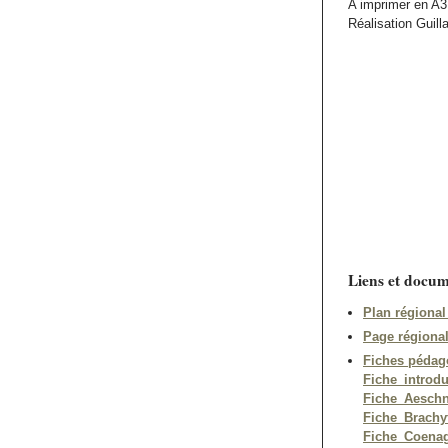
A imprimer en A3 p
Réalisation Guil
Liens et docum
Plan régional
Page régiona
Fiches pédag
Fiche_introdu
Fiche_Aesch
Fiche_Brachy
Fiche_Coenag