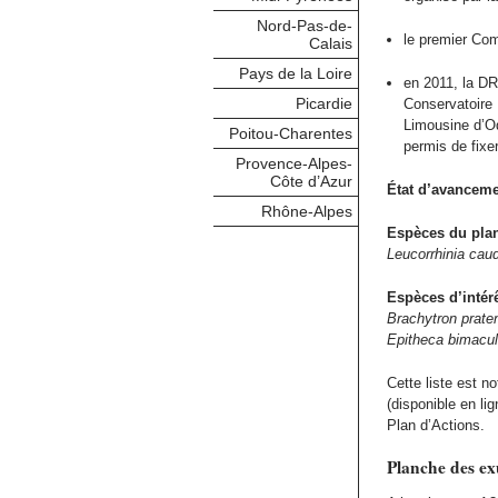
Nord-Pas-de-
le premier Com
Calais
Pays de la Loire
en 2011, la DR
Picardie
Conservatoire 
Limousine d’Od
Poitou-Charentes
permis de fixer
Provence-Alpes-
Côte d’Azur
État d’avanceme
Rhône-Alpes
Espèces du plan
Leucorrhinia caud
Espèces d’intérê
Brachytron prate
Epitheca bimacul
Cette liste est 
(disponible en lig
Plan d’Actions.
Planche des ex