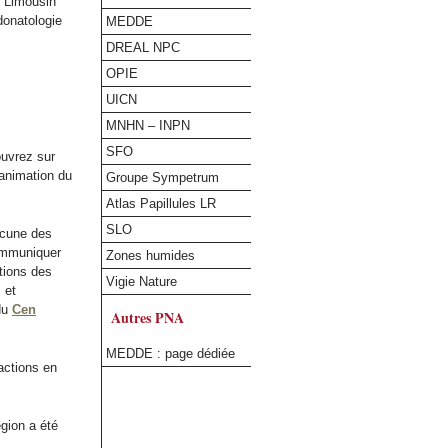
u Limousin
donatologie
MEDDE
DREAL NPC
OPIE
UICN
MNHN – INPN
SFO
ouvrez sur
’animation du
Groupe Sympetrum
Atlas Papillules LR
SLO
acune des
ommuniquer
Zones humides
ations des
Vigie Nature
 et
 du
Cen
Autres PNA
MEDDE : page dédiée
actions en
égion a été