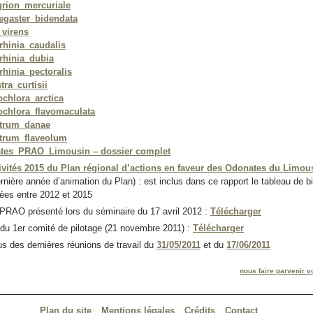
rion_mercuriale
egaster_bidendata
_virens
rhinia_caudalis
rhinia_dubia
hinia_pectoralis
ra_curtisii
chlora_arctica
chlora_flavomaculata
trum_danae
trum_flaveolum
tes_PRAO_Limousin – dossier complet
ivités 2015 du Plan régional d’actions en faveur des Odonates du Limou
rnière année d’animation du Plan) : est inclus dans ce rapport le tableau de b
ées entre 2012 et 2015
PRAO présenté lors du séminaire du 17 avril 2012 :
Télécharger
du 1er comité de pilotage (21 novembre 2011) :
Télécharger
 des dernières réunions de travail du
31/05/2011
et du
17/06/2011
nous faire parvenir v
Plan du site
Mentions légales
Crédits
Contact