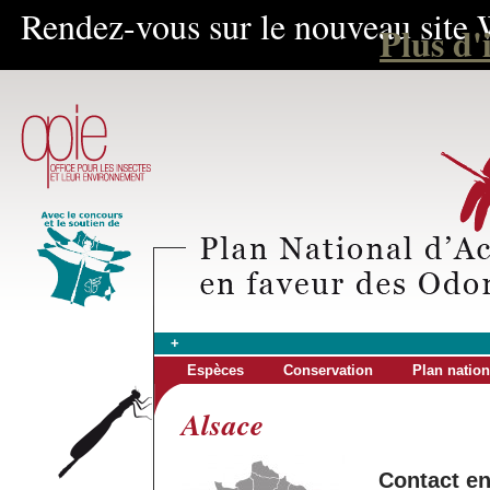
Rendez-vous sur le nouveau site 
Plus d'
+
Espèces
Conservation
Plan nation
Alsace
Contact e